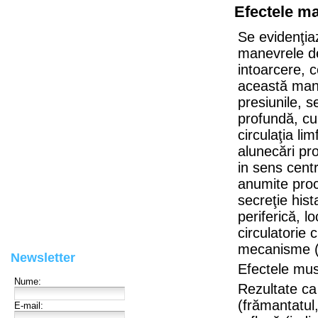
Efectele ma
Se evidenţiaz
manevrele de
intoarcere, c
această man
presiunile, s
profundă, cu 
circulaţia li
alunecări pro
in sens centr
anumite proce
secreţie hist
periferică, l
circulatorie 
mecanisme (
Newsletter
Efectele mu
Rezultate ca
(frămantatul