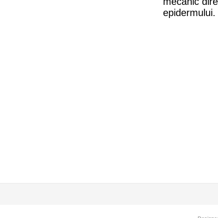
mecanic direc
epidermului.