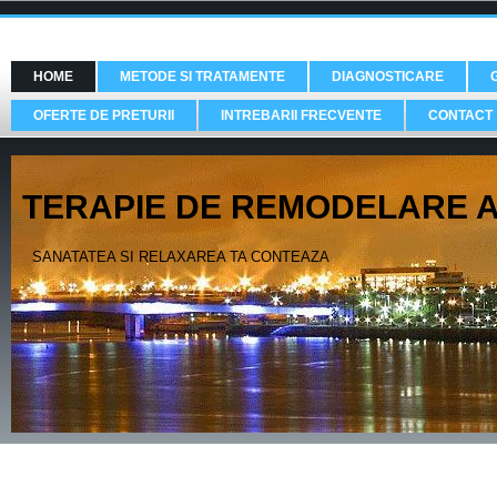
HOME
METODE SI TRATAMENTE
DIAGNOSTICARE
OFERTE DE PRETURII
INTREBARII FRECVENTE
CONTACT
TERAPIE DE REMODELARE A F
SANATATEA SI RELAXAREA TA CONTEAZA