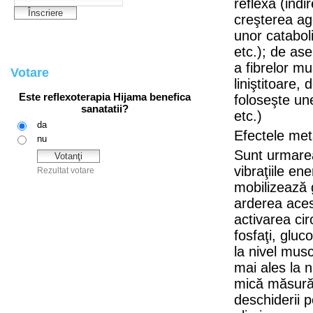
reflexă (indi
creşterea age
unor cataboliţ
etc.); de ase
a fibrelor m
Votare
liniştitoare
foloseşte un
etc.)
Efectele met
Sunt urmarea
vibraţiile en
mobilizează g
arderea aces
activarea cir
fosfaţi, gluco
la nivel musc
mai ales la n
mică măsură 
deschiderii p