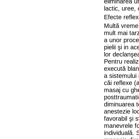
eliminarea u
lactic, uree, 
Efecte refle
Multă vreme 
mult mai tarz
a unor proced
pielii şi in 
lor declanşea
Pentru reali
execută blan
a sistemului 
căi reflexe 
masaj cu ghe
posttraumatic
diminuarea t
anestezie lo
favorabil şi
manevrele fol
individuală. 