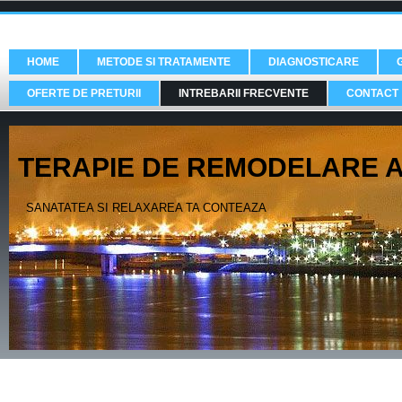
HOME
METODE SI TRATAMENTE
DIAGNOSTICARE
OFERTE DE PRETURII
INTREBARII FRECVENTE
CONTACT
TERAPIE DE REMODELARE A F
SANATATEA SI RELAXAREA TA CONTEAZA