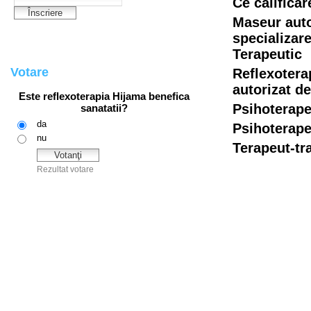
Ce califica
Maseur auto
specializar
Terapeutic
Votare
Reflexoter
autorizat de
Psihoterape
Psihoterape
Terapeut-tra