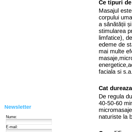
Ce tipuri d
Masajul este 
corpului uman
a sănătății ș
stimularea pr
limfatice), d
edeme de sta
mai multe ef
masaje,micro
energetice,
faciala si s.
Cat dureaza
De regula du
40-50-60 min
Newsletter
micromasaje,
naturiste la 